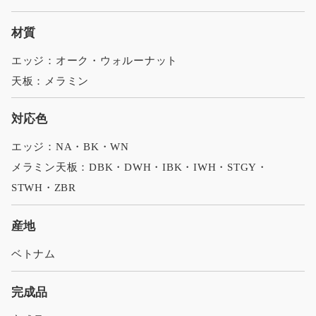
材質
エッジ：オーク・ウォルーナット
天板：メラミン
対応色
エッジ：NA・BK・WN
メラミン天板：DBK・DWH・IBK・IWH・STGY・
STWH・ZBR
産地
ベトナム
完成品