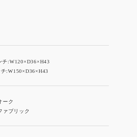
ンチ:W120×D36×H43
チ:W150×D36×H43
オーク
ファブリック