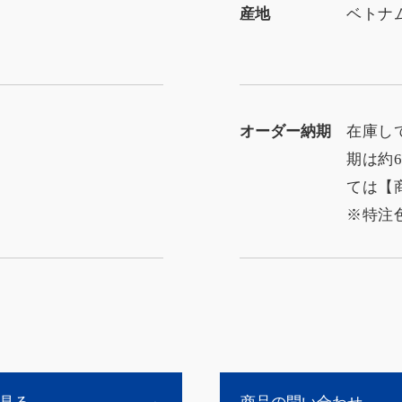
産地
ベトナ
オーダー納期
在庫し
期は約
ては【
※特注