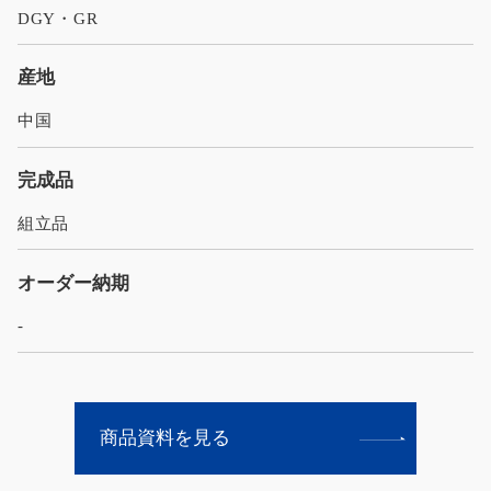
DGY・GR
産地
中国
完成品
組立品
オーダー納期
-
商品資料を見る