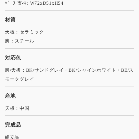
ﾍﾞｰｽ 支柱: W72xD51xH54
材質
天板：セラミック
脚：スチール
対応色
脚/天板：BK/サンドグレイ・BK/シャインホワイト・BE/ス
モークグレイ
産地
天板：中国
完成品
組立品