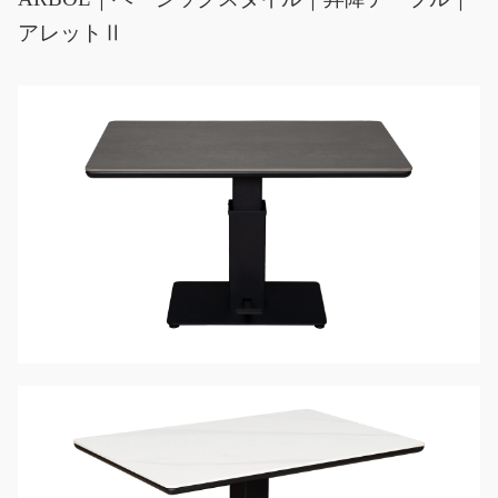
アレットⅡ