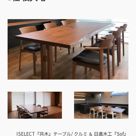
ISELECT『共木』テーブル/ クルミ ＆ 日進木工『Sof』